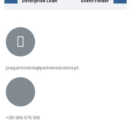
Enterprise Loan
Event Finder
joaquimmatos@partnersolutions.pt
+351 965 675 555